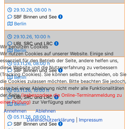
29.10.26
,
08:00 h
SBF Binnen und See
Berlin
29.10.26
,
10:00 h
UBI, SRC und LRC
Wir benutzen Cookies
Berlin
Wir nutzen Cookies auf unserer Website. Einige sind
essenziell für den Betrieb der Seite, andere helfen uns,
03.11.26
,
08:00 h
diese Website und die Nutzererfahrung zu verbessern
SBF Binnen und See
(Tracking Cookies). Sie können selbst entscheiden, ob Sie
Berlin
die Cookies zulassen möchten. Bitte beachten Sie jedoch,
dass bei einer Ablehnung nicht mehr alle Funktionalitäten
03.11.26
,
10:00 h
der Seite
(insbesondere die Online-Terminanmeldung zu
UBI, SRC und LRC
einer Prüfung)
zur Verfügung stehen!
Berlin
Annehmen
Ablehnen
05.11.26
,
08:00 h
Datenschutzerklärung
|
Impressum
SBF Binnen und See