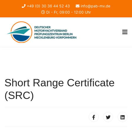
+49 (0) 30 36 44 52 43
info@pab-mv.de
Di - Fr, 09:00 - 12:00 Uhr
Short Range Certificate
(SRC)