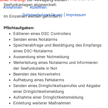
Seefunkanlagen abgewickelt.
Annehmen
Ablehnen
Datenschutzerklärung
|
Impressum
Im Einzelnen werden gefordert:
Pflichtaufgaben:
Editieren eines DSC Controllers
Senden eines Notalarms
Speicherabfrage und Bestätigung des Empfangs
eines DSC-Notalarms
Aussendung einer Notmeldung
Weiterleitung eines Notalarms und Informieren
der Seefunkstelle in Not
Beenden des Notverkehrs
Aufhebung eines Fehlalarms
Senden eines Dringlichkeitsanrufes und Abgabe
einer Dringlichkeitsmeldung
Aufnahme einer Dringlichkeitsmeldung
Einleitung weiterer Maßnahmen