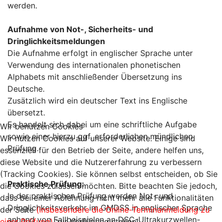
werden.
Aufnahme von Not-, Sicherheits- und
Dringlichkeitsmeldungen
Die Aufnahme erfolgt in englischer Sprache unter
Verwendung des internationalen phonetischen
Alphabets mit anschließender Übersetzung ins
Deutsche.
Zusätzlich wird ein deutscher Text ins Englische
übersetzt.
Es handelt sich dabei um eine schriftliche Aufgabe
Wir benutzen Cookies
sowie einer hierzu ggf. erforderlichen mündlichen
Wir nutzen Cookies auf unserer Website. Einige sind
Prüfung.
essenziell für den Betrieb der Seite, andere helfen uns,
diese Website und die Nutzererfahrung zu verbessern
(Tracking Cookies). Sie können selbst entscheiden, ob Sie
Praktische Prüfung:
die Cookies zulassen möchten. Bitte beachten Sie jedoch,
In der praktischen Prüfung werden Not- und
dass bei einer Ablehnung nicht mehr alle Funktionalitäten
Dringlichkeitsverkehr im GMDSS in englischer Sprache
der Seite
(insbesondere die Online-Terminanmeldung zu
anhand von Fallbeispielen an DSC-Ultrakurzwellen-
einer Prüfung)
zur Verfügung stehen!