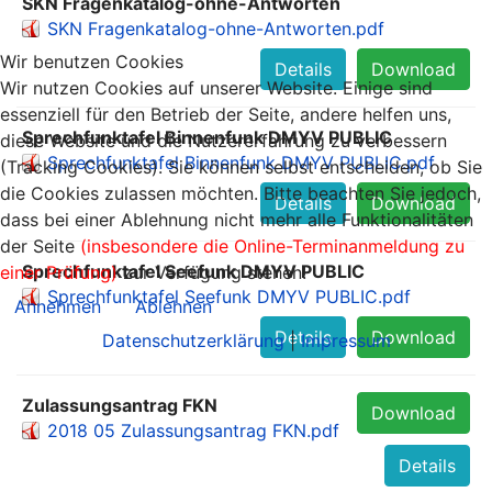
SKN Fragenkatalog-ohne-Antworten
SKN Fragenkatalog-ohne-Antworten.pdf
Wir benutzen Cookies
Details
Download
Wir nutzen Cookies auf unserer Website. Einige sind
essenziell für den Betrieb der Seite, andere helfen uns,
Sprechfunktafel Binnenfunk DMYV PUBLIC
diese Website und die Nutzererfahrung zu verbessern
Sprechfunktafel Binnenfunk DMYV PUBLIC.pdf
(Tracking Cookies). Sie können selbst entscheiden, ob Sie
die Cookies zulassen möchten. Bitte beachten Sie jedoch,
Details
Download
dass bei einer Ablehnung nicht mehr alle Funktionalitäten
der Seite
(insbesondere die Online-Terminanmeldung zu
Sprechfunktafel Seefunk DMYV PUBLIC
einer Prüfung)
zur Verfügung stehen!
Sprechfunktafel Seefunk DMYV PUBLIC.pdf
Annehmen
Ablehnen
Details
Download
Datenschutzerklärung
|
Impressum
Zulassungsantrag FKN
Download
2018 05 Zulassungsantrag FKN.pdf
Details