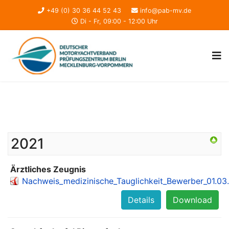
+49 (0) 30 36 44 52 43
info@pab-mv.de
Di - Fr, 09:00 - 12:00 Uhr
2021
Ärztliches Zeugnis
Nachweis_medizinische_Tauglichkeit_Bewerber_01.03
Details
Download