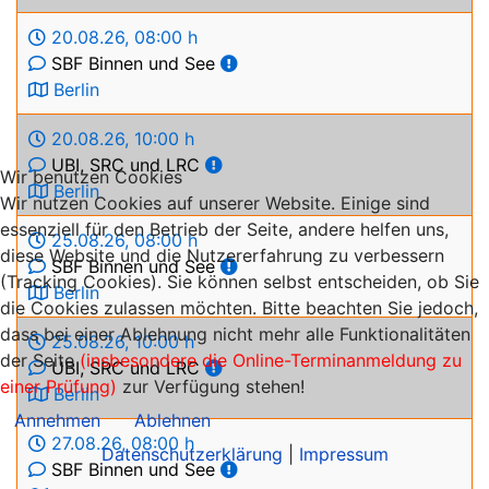
20.08.26
,
08:00 h
SBF Binnen und See
Berlin
20.08.26
,
10:00 h
UBI, SRC und LRC
Wir benutzen Cookies
Berlin
Wir nutzen Cookies auf unserer Website. Einige sind
essenziell für den Betrieb der Seite, andere helfen uns,
25.08.26
,
08:00 h
diese Website und die Nutzererfahrung zu verbessern
SBF Binnen und See
(Tracking Cookies). Sie können selbst entscheiden, ob Sie
Berlin
die Cookies zulassen möchten. Bitte beachten Sie jedoch,
dass bei einer Ablehnung nicht mehr alle Funktionalitäten
25.08.26
,
10:00 h
der Seite
(insbesondere die Online-Terminanmeldung zu
UBI, SRC und LRC
einer Prüfung)
zur Verfügung stehen!
Berlin
Annehmen
Ablehnen
27.08.26
,
08:00 h
Datenschutzerklärung
|
Impressum
SBF Binnen und See