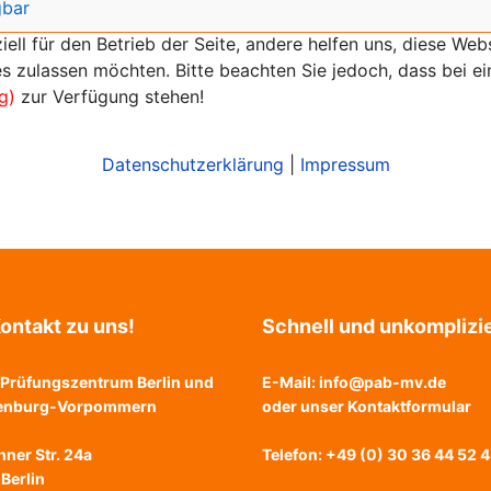
gbar
iell für den Betrieb der Seite, andere helfen uns, diese We
s zulassen möchten. Bitte beachten Sie jedoch, dass bei ein
g)
zur Verfügung stehen!
Datenschutzerklärung
|
Impressum
ontakt zu uns!
Schnell und unkomplizie
Prüfungszentrum Berlin und
E-Mail:
info@pab-mv.de
enburg-Vorpommern
oder unser
Kontaktformular
ner Str. 24a
Telefon: +49 (0) 30 36 44 52 
Berlin