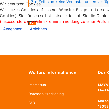
Zur Zeit sind keine Veranstaltungen verfü
Wir benutzen Cookies
Wir nutzen Cookies auf unserer Website. Einige sind essenz
Cookies). Sie können selbst entscheiden, ob Sie die Cookie
(insbesondere die Online-Terminanmeldung zu einer Prüfun
Annehmen
Ablehnen
Weitere Informationen
Der K
Impressum
DMYV 
Meckl
Datenschutzerklärung
Marzah
FAQ
13053 