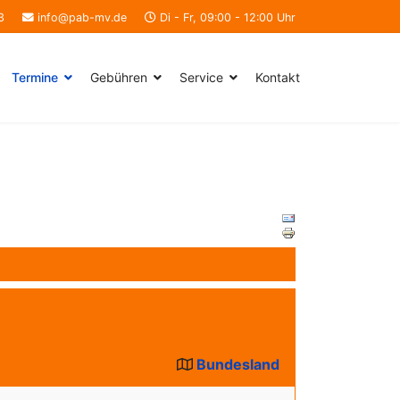
3
info@pab-mv.de
Di - Fr, 09:00 - 12:00 Uhr
Termine
Gebühren
Service
Kontakt
Bundesland