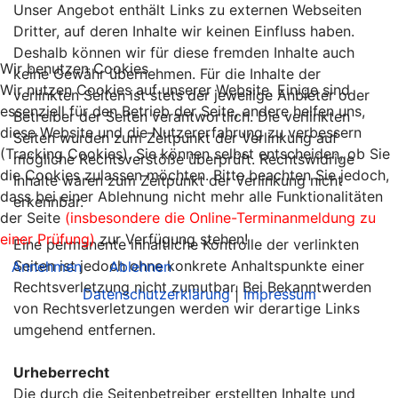
Unser Angebot enthält Links zu externen Webseiten
Dritter, auf deren Inhalte wir keinen Einfluss haben.
Deshalb können wir für diese fremden Inhalte auch
Wir benutzen Cookies
keine Gewähr übernehmen. Für die Inhalte der
Wir nutzen Cookies auf unserer Website. Einige sind
verlinkten Seiten ist stets der jeweilige Anbieter oder
essenziell für den Betrieb der Seite, andere helfen uns,
Betreiber der Seiten verantwortlich. Die verlinkten
diese Website und die Nutzererfahrung zu verbessern
Seiten wurden zum Zeitpunkt der Verlinkung auf
(Tracking Cookies). Sie können selbst entscheiden, ob Sie
mögliche Rechtsverstöße überprüft. Rechtswidrige
die Cookies zulassen möchten. Bitte beachten Sie jedoch,
Inhalte waren zum Zeitpunkt der Verlinkung nicht
dass bei einer Ablehnung nicht mehr alle Funktionalitäten
erkennbar.
der Seite
(insbesondere die Online-Terminanmeldung zu
einer Prüfung)
zur Verfügung stehen!
Eine permanente inhaltliche Kontrolle der verlinkten
Seiten ist jedoch ohne konkrete Anhaltspunkte einer
Annehmen
Ablehnen
Rechtsverletzung nicht zumutbar. Bei Bekanntwerden
Datenschutzerklärung
|
Impressum
von Rechtsverletzungen werden wir derartige Links
umgehend entfernen.
Urheberrecht
Die durch die Seitenbetreiber erstellten Inhalte und