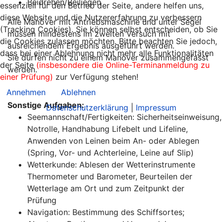
Beidrehen/Beiliegen
essenziell für den Betrieb der Seite, andere helfen uns,
diese Website und die Nutzererfahrung zu verbessern
Alle Manöver mit Antriebsmaschine und unter Segel
(Tracking Cookies). Sie können selbst entscheiden, ob Sie
müssen mindestens im zweiten Versuch mit
die Cookies zulassen möchten. Bitte beachten Sie jedoch,
ausreichendem Ergebnis ausgeführt werden.
dass bei einer Ablehnung nicht mehr alle Funktionalitäten
Sie dürfen nicht zu einem Manöver zusammengefasst
der Seite
(insbesondere die Online-Terminanmeldung zu
werden.
einer Prüfung)
zur Verfügung stehen!
Annehmen
Ablehnen
Sonstige Aufgaben:
Datenschutzerklärung
|
Impressum
Seemannschaft/Fertigkeiten: Sicherheitseinweisung,
Notrolle, Handhabung Lifebelt und Lifeline,
Anwenden von Leinen beim An- oder Ablegen
(Spring, Vor- und Achterleine, Leine auf Slip)
Wetterkunde: Ablesen der Wetterinstrumente
Thermometer und Barometer, Beurteilen der
Wetterlage am Ort und zum Zeitpunkt der
Prüfung
Navigation: Bestimmung des Schiffsortes;