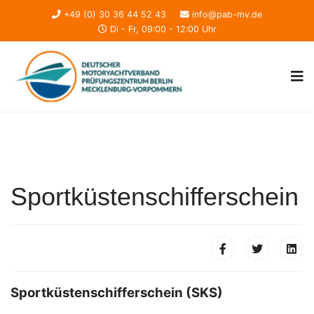
+49 (0) 30 36 44 52 43
info@pab-mv.de
Di - Fr, 09:00 - 12:00 Uhr
Sportküstenschifferschein
Sportküstenschifferschein (SKS)