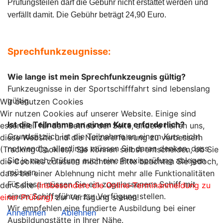
Prüfungsteilen darf die Gebühr nicht erstattet werden und
verfällt damit. Die Gebühr beträgt 24,90 Euro.
Sprechfunkzeugnisse:
Wie lange ist mein Sprechfunkzeugnis gültig?
Funkzeugnisse in der Sportschifffahrt sind lebenslang
gültig.
Wir benutzen Cookies
Wir nutzen Cookies auf unserer Website. Einige sind
Ist die Teilnahme an einem Kurs erforderlich?
essenziell für den Betrieb der Seite, andere helfen uns,
Grundsätziich ist die Teilnahme an einem Kurs nicht
diese Website und die Nutzererfahrung zu verbessern
notwendig, allerdings müssen Sie daran denken, dass
(Tracking Cookies). Sie können selbst entscheiden, ob Sie
Sie je nach Prüfung auch eine Praxisprüfung ablegen
die Cookies zulassen möchten. Bitte beachten Sie jedoch,
müssen.
dass bei einer Ablehnung nicht mehr alle Funktionalitäten
Für diese müssen Sie ein zugelassenens Schiff mit
der Seite
(insbesondere die Online-Terminanmeldung zu
einem Schiffsführer zur Verfügung stellen.
einer Prüfung)
zur Verfügung stehen!
Wir empfehlen eine fundierte Ausbildung bei einer
Annehmen
Ablehnen
Ausbildungstätte in Ihrer Nähe.