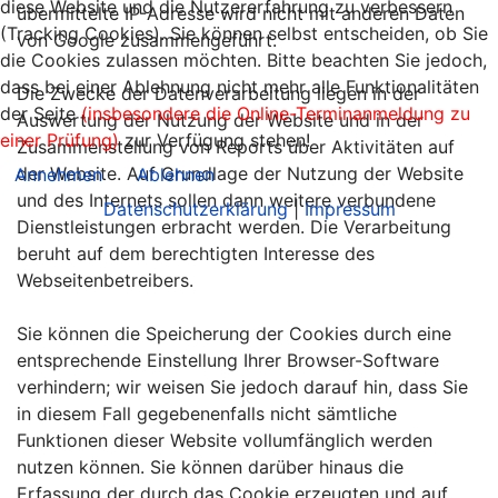
diese Website und die Nutzererfahrung zu verbessern
übermittelte IP-Adresse wird nicht mit anderen Daten
(Tracking Cookies). Sie können selbst entscheiden, ob Sie
von Google zusammengeführt.
die Cookies zulassen möchten. Bitte beachten Sie jedoch,
dass bei einer Ablehnung nicht mehr alle Funktionalitäten
Die Zwecke der Datenverarbeitung liegen in der
der Seite
(insbesondere die Online-Terminanmeldung zu
Auswertung der Nutzung der Website und in der
einer Prüfung)
zur Verfügung stehen!
Zusammenstellung von Reports über Aktivitäten auf
der Website. Auf Grundlage der Nutzung der Website
Annehmen
Ablehnen
und des Internets sollen dann weitere verbundene
Datenschutzerklärung
|
Impressum
Dienstleistungen erbracht werden. Die Verarbeitung
beruht auf dem berechtigten Interesse des
Webseitenbetreibers.
Sie können die Speicherung der Cookies durch eine
entsprechende Einstellung Ihrer Browser-Software
verhindern; wir weisen Sie jedoch darauf hin, dass Sie
in diesem Fall gegebenenfalls nicht sämtliche
Funktionen dieser Website vollumfänglich werden
nutzen können. Sie können darüber hinaus die
Erfassung der durch das Cookie erzeugten und auf