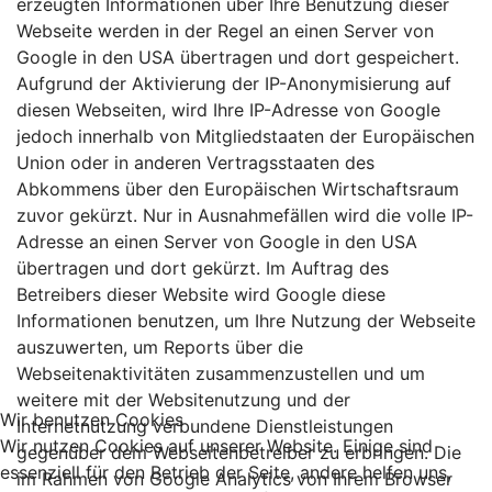
erzeugten Informationen über Ihre Benutzung dieser
Webseite werden in der Regel an einen Server von
Google in den USA übertragen und dort gespeichert.
Aufgrund der Aktivierung der IP-Anonymisierung auf
diesen Webseiten, wird Ihre IP-Adresse von Google
jedoch innerhalb von Mitgliedstaaten der Europäischen
Union oder in anderen Vertragsstaaten des
Abkommens über den Europäischen Wirtschaftsraum
zuvor gekürzt. Nur in Ausnahmefällen wird die volle IP-
Adresse an einen Server von Google in den USA
übertragen und dort gekürzt. Im Auftrag des
Betreibers dieser Website wird Google diese
Informationen benutzen, um Ihre Nutzung der Webseite
auszuwerten, um Reports über die
Webseitenaktivitäten zusammenzustellen und um
weitere mit der Websitenutzung und der
Wir benutzen Cookies
Internetnutzung verbundene Dienstleistungen
Wir nutzen Cookies auf unserer Website. Einige sind
gegenüber dem Webseitenbetreiber zu erbringen. Die
essenziell für den Betrieb der Seite, andere helfen uns,
im Rahmen von Google Analytics von Ihrem Browser