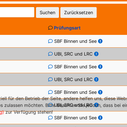
Suchen
Zurücksetzen
Prüfungsart
SBF Binnen und See
UBI, SRC und LRC
SBF Binnen und See
UBI, SRC und LRC
SBF Binnen und See
iell für den Betrieb der Seite, andere helfen uns, diese We
UBI, SRC und LRC
s zulassen möchten. Bitte beachten Sie jedoch, dass bei ein
g)
zur Verfügung stehen!
SBF Binnen und See