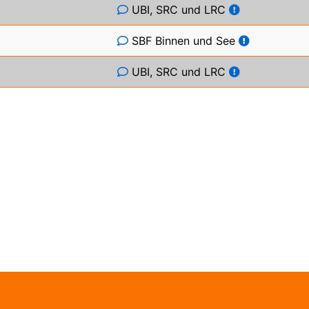
UBI, SRC und LRC
SBF Binnen und See
UBI, SRC und LRC