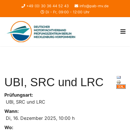
+49 (0) 30 36 44 52 43
info@pab-mv.de
Di - Fr, 09:00 - 12:00 Uhr
UBI, SRC und LRC
Prüfungsart:
UBI, SRC und LRC
Wann:
Di, 16. Dezember 2025
,
10:00 h
Wo: