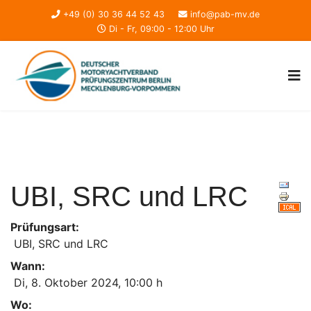
+49 (0) 30 36 44 52 43
info@pab-mv.de
Di - Fr, 09:00 - 12:00 Uhr
UBI, SRC und LRC
Prüfungsart:
UBI, SRC und LRC
Wann:
Di, 8. Oktober 2024
,
10:00 h
Wo: