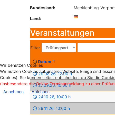
Bundesland:
Mecklenburg-Vorpo
Land:
Veranstaltungen
Filter
Datum
Wir benutzen Cookies
Wir nutzen Cookies auf unserer Website. Einige sind essenz
29.08.26
,
12:00 h
Cookies). Sie können selbst entscheiden, ob Sie die Cookie
(insbesondere die Online-Terminanmeldung zu einer Prüfun
27.09.26
,
10:00 h
Annehmen
Ablehnen
24.10.26
,
10:00 h
29.11.26
,
10:00 h