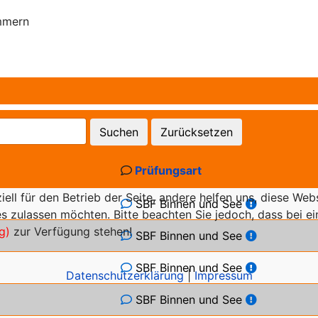
mmern
Suchen
Zurücksetzen
Prüfungsart
iell für den Betrieb der Seite, andere helfen uns, diese We
SBF Binnen und See
s zulassen möchten. Bitte beachten Sie jedoch, dass bei ein
g)
zur Verfügung stehen!
SBF Binnen und See
SBF Binnen und See
Datenschutzerklärung
|
Impressum
SBF Binnen und See