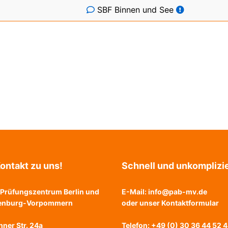
SBF Binnen und See
ontakt zu uns!
Schnell und unkomplizie
Prüfungszentrum Berlin und
E-Mail:
info@pab-mv.de
enburg-Vorpommern
oder unser
Kontaktformular
ner Str. 24a
Telefon: +49 (0) 30 36 44 52 