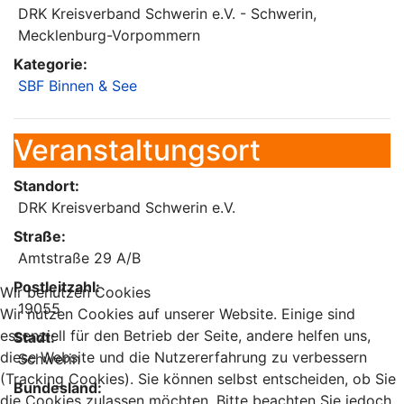
DRK Kreisverband Schwerin e.V. - Schwerin,
Mecklenburg-Vorpommern
Kategorie:
SBF Binnen & See
Veranstaltungsort
Standort:
DRK Kreisverband Schwerin e.V.
Straße:
Amtstraße 29 A/B
Postleitzahl:
Wir benutzen Cookies
19055
Wir nutzen Cookies auf unserer Website. Einige sind
essenziell für den Betrieb der Seite, andere helfen uns,
Stadt:
diese Website und die Nutzererfahrung zu verbessern
Schwerin
(Tracking Cookies). Sie können selbst entscheiden, ob Sie
Bundesland:
die Cookies zulassen möchten. Bitte beachten Sie jedoch,