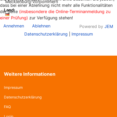
Mecklenburg-Vorpommern
dass bei einer Ablehnung nicht mehr alle Funktionalitäten
Land:
der Seite
(insbesondere die Online-Terminanmeldung zu
einer Prüfung)
zur Verfügung stehen!
Annehmen
Ablehnen
Powered by
JEM
Datenschutzerklärung
|
Impressum
Weitere Informationen
Impressum
Datenschutzerklärung
FAQ
Login