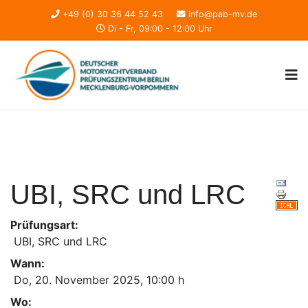
+49 (0) 30 36 44 52 43
info@pab-mv.de
Di - Fr, 09:00 - 12:00 Uhr
UBI, SRC und LRC
Prüfungsart:
UBI, SRC und LRC
Wann:
Do, 20. November 2025
,
10:00 h
Wo: