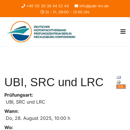
+49 (0) 30 36 44 52 43
info@pab-mv.de
Di - Fr, 09:00 - 12:00 Uhr
UBI, SRC und LRC
Prüfungsart:
UBI, SRC und LRC
Wann:
Do, 28. August 2025
,
10:00 h
Wo: