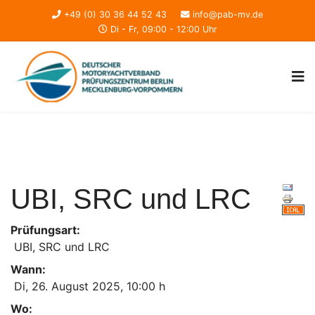
+49 (0) 30 36 44 52 43
info@pab-mv.de
Di - Fr, 09:00 - 12:00 Uhr
UBI, SRC und LRC
Prüfungsart:
UBI, SRC und LRC
Wann:
Di, 26. August 2025
,
10:00 h
Wo: