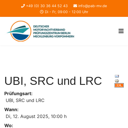
+49 (0) 30 36 44 52 43
info@pab-mv.de
Di - Fr, 09:00 - 12:00 Uhr
UBI, SRC und LRC
Prüfungsart:
UBI, SRC und LRC
Wann:
Di, 12. August 2025
,
10:00 h
Wo: